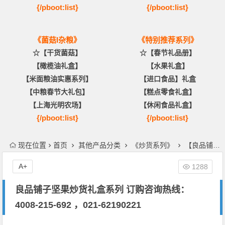
{/pboot:list}
{/pboot:list}
《菌菇I杂粮》
《特别推荐系列》
☆【干货菌菇】
☆【春节礼品册】
【橄榄油礼盒】
【水果礼盒】
【米面粮油实惠系列】
【进口食品】礼盒
【中粮春节大礼包】
【糕点零食礼盒】
【上海光明农场】
【休闲食品礼盒】
{/pboot:list}
{/pboot:list}
现在位置
首页
其他产品分类
《炒货系列》
【良品铺子】炒货礼盒
A+
1288
良品铺子坚果炒货礼盒系列 订购咨询热线：
4008-215-692 ，021-62190221