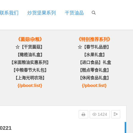
联系我们
炒货坚果系列
干货油品
《菌菇I杂粮》
《特别推荐系列》
☆【干货菌菇】
☆【春节礼品册】
【橄榄油礼盒】
【水果礼盒】
【米面粮油实惠系列】
【进口食品】礼盒
【中粮春节大礼包】
【糕点零食礼盒】
【上海光明农场】
【休闲食品礼盒】
{/pboot:list}
{/pboot:list}
1424
0221