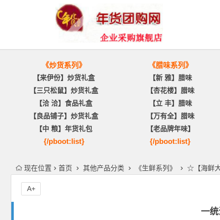
《炒货系列》
《腊味系列》
【来伊份】炒货礼盒
【新 雅】腊味
【三只松鼠】炒货礼盒
【杏花楼】腊味
【洽 洽】食品礼盒
【立 丰】腊味
【良品铺子】炒货礼盒
【万有全】腊味
【中 粮】年货礼包
【老品牌年味】
{/pboot:list}
{/pboot:list}
现在位置
首页
其他产品分类
《生鲜系列》
☆【海鲜
A+
一统海