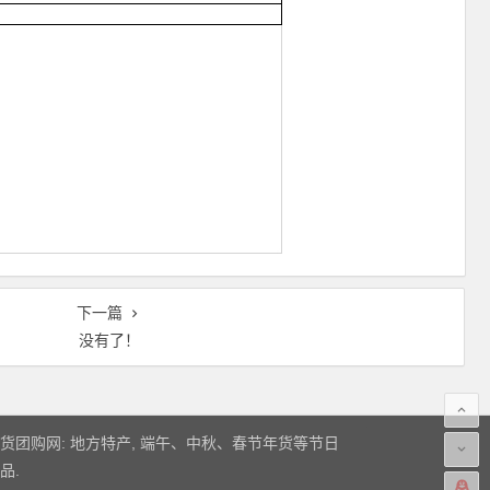
下一篇
没有了！
货团购网: 地方特产, 端午、中秋、春节年货等节日
品.