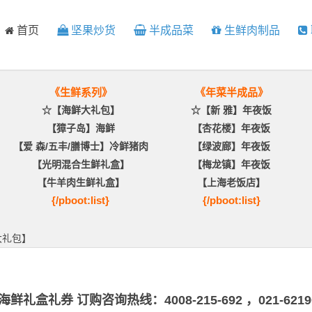
首页
坚果炒货
半成品菜
生鲜肉制品
《生鲜系列》
《年菜半成品》
☆【海鲜大礼包】
☆【新 雅】年夜饭
【獐子岛】海鲜
【杏花楼】年夜饭
【爱 森/五丰/膳博士】冷鲜猪肉
【绿波廊】年夜饭
【光明混合生鲜礼盒】
【梅龙镇】年夜饭
【牛羊肉生鲜礼盒】
【上海老饭店】
{/pboot:list}
{/pboot:list}
大礼包】
鲜礼盒礼券 订购咨询热线：4008-215-692 ，021-6219