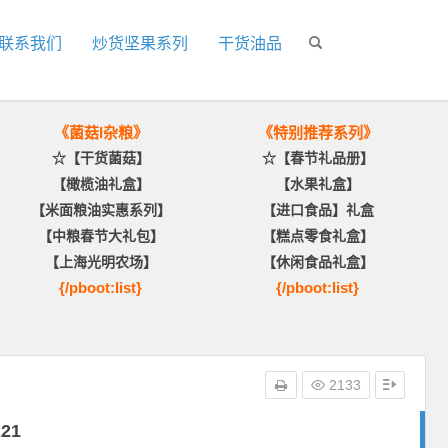
联系我们
炒货坚果系列
干货油品
《菌菇I杂粮》
《特别推荐系列》
☆【干货菌菇】
☆【春节礼品册】
【橄榄油礼盒】
【水果礼盒】
【米面粮油实惠系列】
【进口食品】礼盒
【中粮春节大礼包】
【糕点零食礼盒】
【上海光明农场】
【休闲食品礼盒】
{/pboot:list}
{/pboot:list}
2133
21