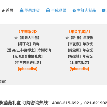
首页
坚果炒货
半成品菜
生鲜肉制品
《生鲜系列》
《年菜半成品》
☆【海鲜大礼包】
☆【新 雅】年夜饭
【獐子岛】海鲜
【杏花楼】年夜饭
【爱 森/五丰/膳博士】冷鲜猪肉
【绿波廊】年夜饭
【光明混合生鲜礼盒】
【梅龙镇】年夜饭
【牛羊肉生鲜礼盒】
【上海老饭店】
{/pboot:list}
{/pboot:list}
菌菇】
货菌菇礼盒 订购咨询热线：4008-215-692 ，021-621902