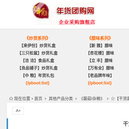
《炒货系列》
《腊味系列》
【来伊份】炒货礼盒
【新 雅】腊味
【三只松鼠】炒货礼盒
【杏花楼】腊味
【洽 洽】食品礼盒
【立 丰】腊味
【良品铺子】炒货礼盒
【万有全】腊味
【中 粮】年货礼包
【老品牌年味】
{/pboot:list}
{/pboot:list}
现在位置
首页
其他产品分类
《菌菇I杂粮》
☆【干货
A+
干